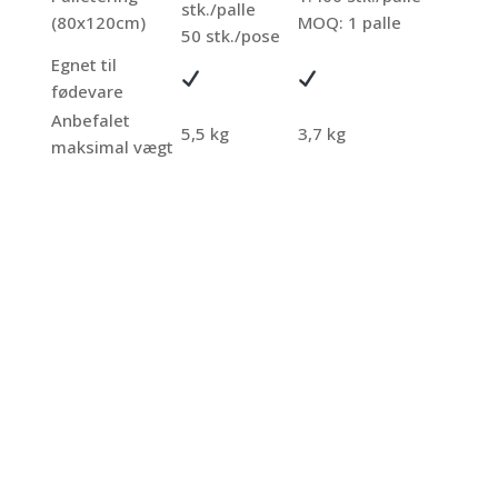
stk./palle
(80x120cm)
MOQ: 1 palle
50 stk./pose
Egnet til
fødevare
Anbefalet
5,5 kg
3,7 kg
maksimal vægt
Plastspande
5,7L
Plastspande
11,1L