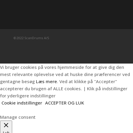
©2022 ScanDrums A/S
Vi bruger cookies på vores hjemmeside for at give dig den
mest relevante oplevelse ved at huske dine præferencer ved
gentagne besøg
Læs mere
. Ved at klikke på "Accepter"
accepterer du brugen af ALLE cookies. | Klik på indstillinger
for yderligere indstillinger
Cookie indstillinger
ACCEPTER OG LUK
Manage consent
Luk