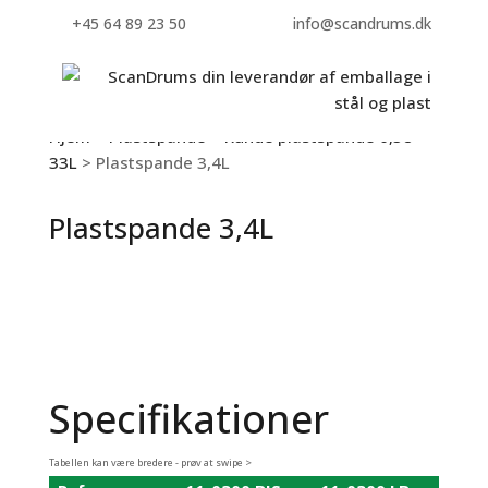
+45 64 89 23 50
info@scandrums.dk
Hjem
>
Plastspande
>
Runde plastspande 0,58 -
33L
> Plastspande 3,4L
Plastspande 3,4L
Specifikationer
Tabellen kan være bredere - prøv at swipe >