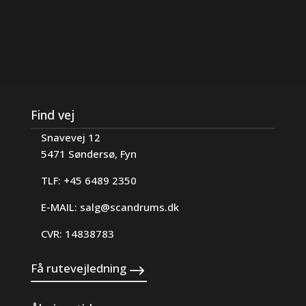
Find vej
Snavevej 12
5471 Søndersø, Fyn
TLF: +45 6489 2350
E-MAIL:
salg@scandrums.dk
CVR: 14838783
Få rutevejledning