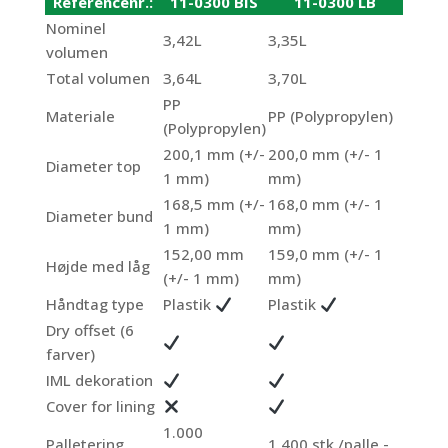
Referencenr.:
11-0300 BIS
11-0300 LB
Nominel
3,42L
3,35L
volumen
Total volumen
3,64L
3,70L
PP
Materiale
PP (Polypropylen)
(Polypropylen)
200,1 mm (+/-
200,0 mm (+/- 1
Diameter top
1 mm)
mm)
168,5 mm (+/-
168,0 mm (+/- 1
Diameter bund
1 mm)
mm)
152,00 mm
159,0 mm (+/- 1
Højde med låg
(+/- 1 mm)
mm)
Håndtag type
Plastik
Plastik
Dry offset (6
farver)
IML dekoration
Cover for lining
1.000
Palletering
1.400 stk./palle -