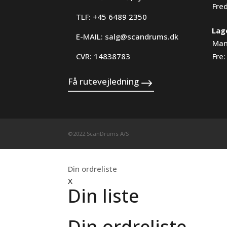
Fre
TLF: +45 6489 2350
Lag
E-MAIL:
salg@scandrums.dk
Man
CVR: 14838783
Fre:
Få rutevejledning
©2022 ScanDrums A/S
Din ordreliste
X
Din liste
Din ordreliste