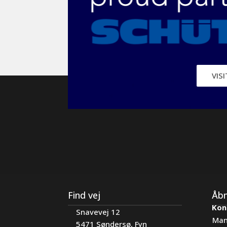
VIS
Find vej
Åbn
Kon
Snavevej 12
Man
5471 Søndersø, Fyn