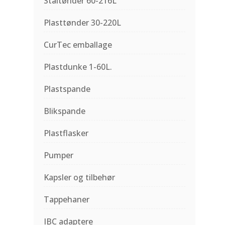
Ståltønder 60-216L
Plasttønder 30-220L
CurTec emballage
Plastdunke 1-60L.
Plastspande
Blikspande
Plastflasker
Pumper
Kapsler og tilbehør
Tappehaner
IBC adaptere