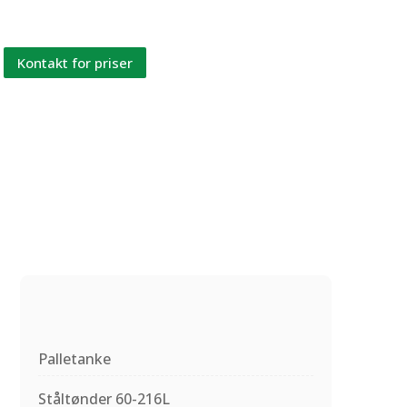
adaptere, se nærmere på produktsiden nedenfor.
Kontakt for priser
Palletanke
Ståltønder 60-216L