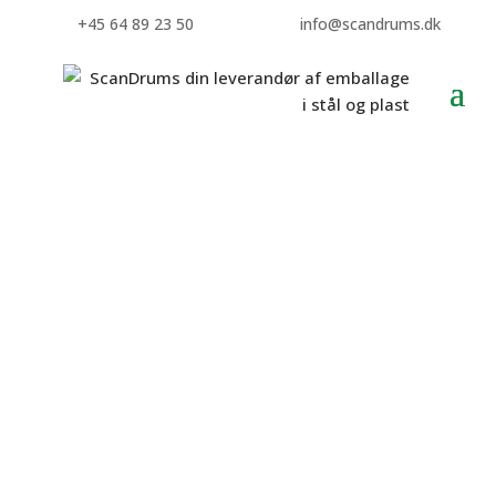
+45 64 89 23 50
info@scandrums.dk
Hævertpumper
Hævertpumpe DP14 (Hævertpumpe – 42A) meget anvendelig
til 20-25 liter dunke og forskellige typer af væsker, se
nærmere på produktsiden nedenfor.
Hævertpumpe DP25 (Hævertpumpe – 42B) til 60-220 liter
dunke eller fade med 2″ udvendig BSP gevind
(fingevind/rørgevind) til jernspunstromler 60-216 liter, eller
til plastspunstromler 60-220 liter ved hjælp af én af vores