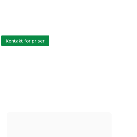
virkningsfuld udnyttelse af naturressourcer og hjælper med
at reducere CO2 udledningen. Et bæredygtig valg.
Se samme model
produceret af genbrugt plast her.
Kontakt for priser