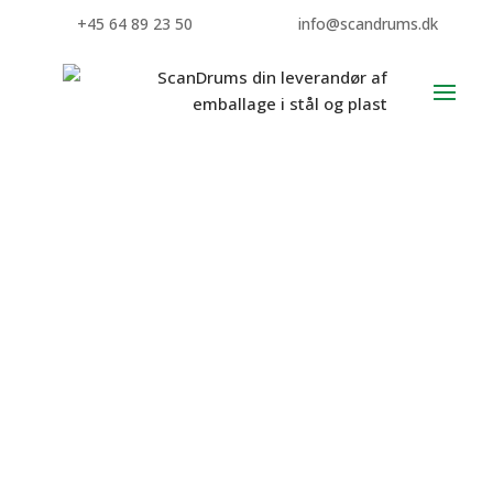
+45 64 89 23 50
info@scandrums.dk
Plasttønde Wide Neck
Biobaseret
Biobaseret plasttønde, for et miljørigtigt valg. Tønden er UN
certificeret og fødevaregodkendt.
Plasttønden har et skruelåg og er fremstillet af biobaseret
HDPE sukkerrørs ethanol, som repræsenterer en mindre