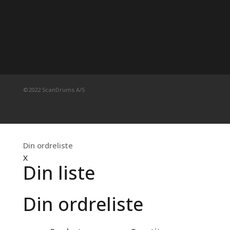
©2022 ScanDrums A/S
Din ordreliste
X
Din liste
Din ordreliste