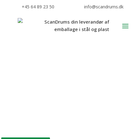
+45 64 89 23 50
info@scandrums.dk
Vippestativ til dunk
Et vippestativ vil gøre arbejdet meget nemmere og
kontrolleret ved af- og på- tapning fra dunken. Læs mere om
vores vippestativer til dunke fra 25-60L.
Se vores udvalg af spildbakker som placeres under
vippestativet
til opsamling af rester og spild her.