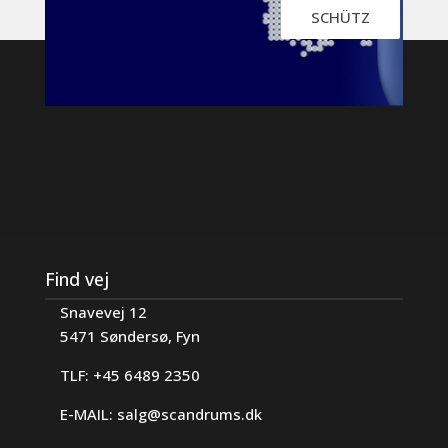
SCHÜTZ
Find vej
Snavevej 12
5471 Søndersø, Fyn
TLF: +45 6489 2350
E-MAIL:
salg@scandrums.dk