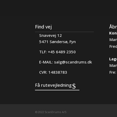
Find vej
Åbn
Kon
Snavevej 12
Man
5471 Søndersø, Fyn
Fre
TLF: +45 6489 2350
Lag
E-MAIL:
salg@scandrums.dk
Man
CVR: 14838783
Fre:
Få rutevejledning
©2022 ScanDrums A/S