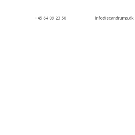
+45 64 89 23 50
info@scandrums.dk
Bæredygtig emballage
– et miljøvenligt alternativt til ny-produceret emballage.