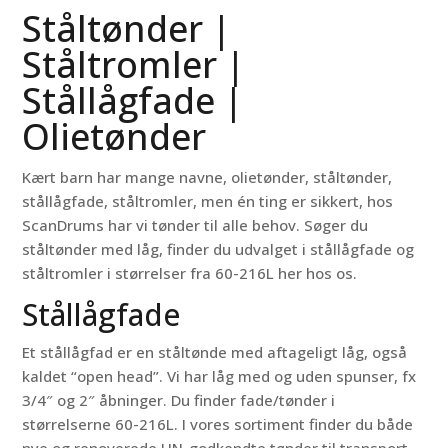
Ståltønder |
Ståltromler |
Stållågfade |
Olietønder
Kært barn har mange navne, olietønder, ståltønder,
stållågfade, ståltromler, men én ting er sikkert, hos
ScanDrums har vi tønder til alle behov. Søger du
ståltønder med låg, finder du udvalget i stållågfade og
ståltromler i størrelser fra 60-216L her hos os.
Stållågfade
Et stållågfad er en ståltønde med aftageligt låg, også
kaldet “open head”. Vi har låg med og uden spunser, fx
3/4″ og 2″ åbninger. Du finder fade/tønder i
størrelserne 60-216L. I vores sortiment finder du både
nye og renoverede UN-godkendte tønder til transport