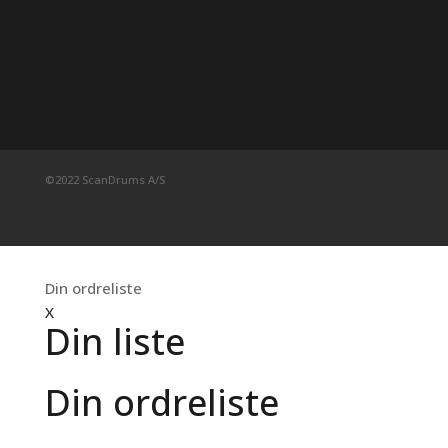
©2022 ScanDrums A/S
Din ordreliste
X
Din liste
Din ordreliste