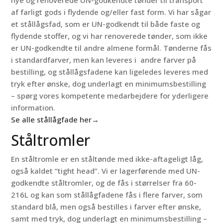
af farligt gods i flydende og/eller fast form. Vi har sågar
et stållågsfad, som er UN-godkendt til både faste og
flydende stoffer, og vi har renoverede tønder, som ikke
er UN-godkendte til andre almene formål. Tønderne fås
i standardfarver, men kan leveres i andre farver på
bestilling, og stållågsfadene kan ligeledes leveres med
tryk efter ønske, dog underlagt en minimumsbestilling
– spørg vores kompetente medarbejdere for yderligere
information.
Se alle stållågfade her→
Ståltromler
En ståltromle er en ståltønde med ikke-aftageligt låg,
også kaldet “tight head”. Vi er lagerførende med UN-
godkendte ståltromler, og de fås i størrelser fra 60-
216L og kan som stållågfadene fås i flere farver, som
standard blå, men også bestilles i farver efter ønske,
samt med tryk, dog underlagt en minimumsbestilling –