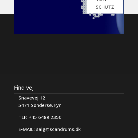
SCHÜTZ
Find vej
Snavevej 12
5471 Søndersø, Fyn
TLF: +45 6489 2350
E-MAIL:
salg@scandrums.dk