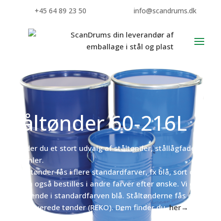
+45 64 89 23 50
info@scandrums.dk
Ståltønder 60-216L
Her finder du et stort udvalg af ståltønder, stållågfade og
ståltromler.
Alle ståltønder fås i flere standardfarver, fx blå, sort og rød,
men kan også bestilles i andre farver efter ønske. Vi er
lagerførende i standardfarven blå. Ståltønderne fås også
som renoverede tønder (REKO). Dem finder du
her→