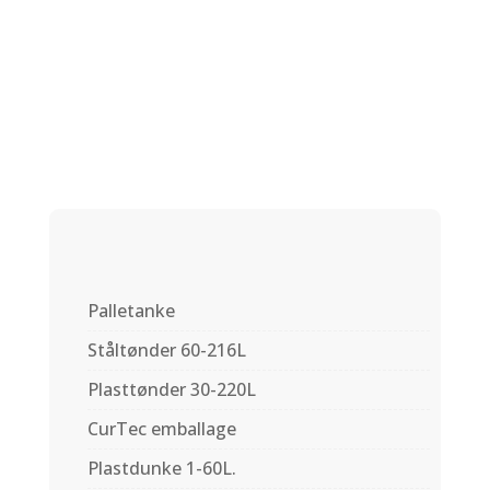
Plastdåse Packo
2000ml
Palletanke
Ståltønder 60-216L
Plasttønder 30-220L
CurTec emballage
Plastdunke 1-60L.