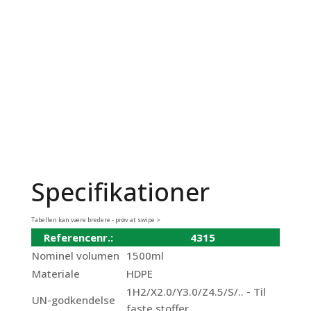
Specifikationer
Tabellen kan være bredere - prøv at swipe >
Referencenr.:
4315
Nominel volumen
1500ml
Materiale
HDPE
1H2/X2.0/Y3.0/Z4.5/S/.. - Til
UN-godkendelse
faste stoffer