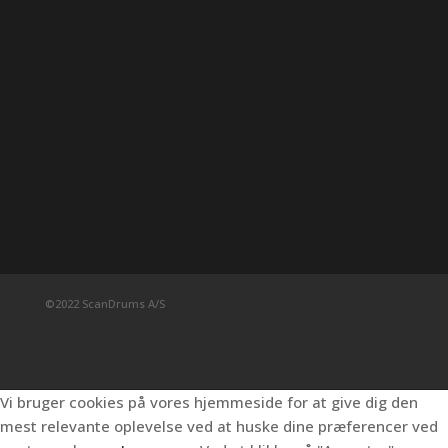
©2022 ScanDrums A/S
Vi bruger cookies på vores hjemmeside for at give dig den
mest relevante oplevelse ved at huske dine præferencer ved