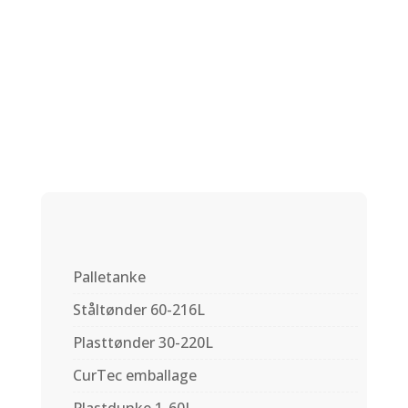
IBC adapter –
swivel 1 1/2″
Palletanke
Ståltønder 60-216L
Plasttønder 30-220L
CurTec emballage