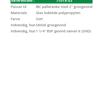
Referencenr.:
71014-03
Passer til
IBC palletanke med 2" grovgevind
Materiale
Glas koblede polypropylen
Farve
Sort
Indvendig, hun
S60x6 grovgevind
Indvendig, hun
1 1/4" BSP gevind swivel-it (SHD)
IBC adapter
S60x6