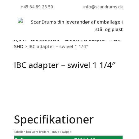
+45 64 89 23 50
info@scandrums.dk
Hjem
>
IBC adaptere
>
IBC Swivel adapter - Part
SHD
> IBC adapter – swivel 1 1/4″
IBC adapter – swivel 1 1/4″
Specifikationer
Tabellen kan være bredere - prøv at swipe >