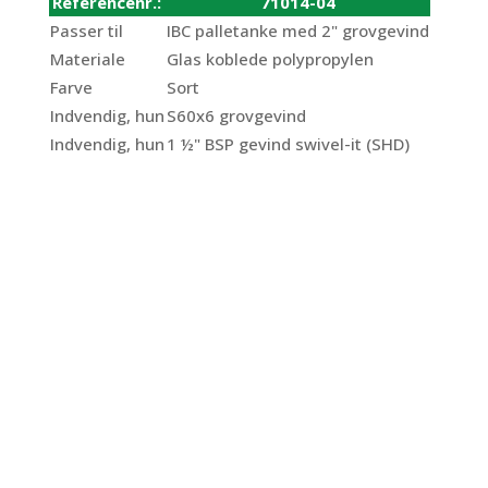
Referencenr.:
71014-04
Passer til
IBC palletanke med 2" grovgevind
Materiale
Glas koblede polypropylen
Farve
Sort
Indvendig, hun
S60x6 grovgevind
Indvendig, hun
1 ½" BSP gevind swivel-it (SHD)
IBC adapter
S60x6