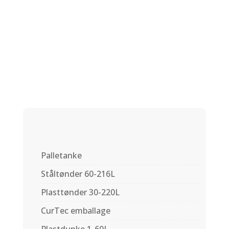
IBC adapter –
swivel 1 1/4″
Palletanke
Ståltønder 60-216L
Plasttønder 30-220L
CurTec emballage