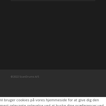
©2022 ScanDrums A/S
Vi bruger cookies på vores hjemmeside for at give dig den
mest relevante oplevelse ved at huske dine præferencer ved