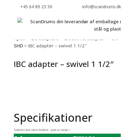
+45 64 89 23 50
info@scandrums.dk
Hjem
>
IBC adaptere
>
IBC Swivel adapter - Part
SHD
> IBC adapter – swivel 1 1/2″
IBC adapter – swivel 1 1/2″
Specifikationer
Tabellen kan være bredere - prøv at swipe >