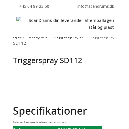
+45 64 89 23 50
info@scandrums.dk
Hjem
>
Sprayere
>
Triggersprayer
> Triggerspray
SD112
Triggerspray SD112
Specifikationer
Tabellen kan være bredere - prøv at swipe >