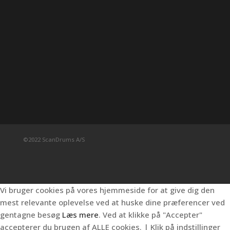
©2022 ScanDrums A/S
Vi bruger cookies på vores hjemmeside for at give dig den
mest relevante oplevelse ved at huske dine præferencer ved
gentagne besøg
Læs mere
. Ved at klikke på "Accepter"
accepterer du brugen af ALLE cookies. | Klik på indstillinger