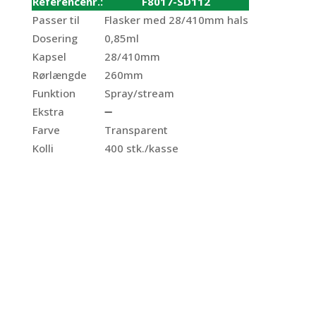
Referencenr.:
F8017-SD112
Passer til
Flasker med 28/410mm hals
Dosering
0,85ml
Kapsel
28/410mm
Rørlængde
260mm
Funktion
Spray/stream
Ekstra
➖
Farve
Transparent
Kolli
400 stk./kasse
Triggerspray
TS075