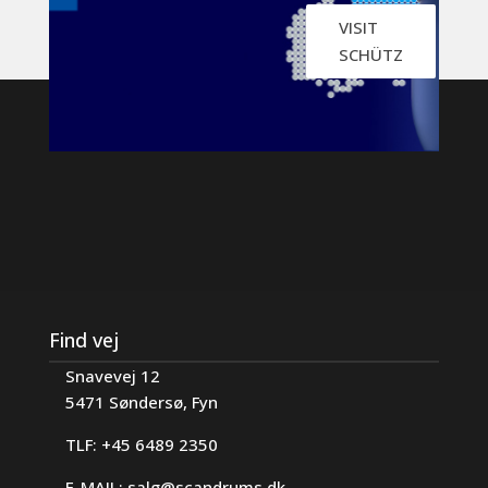
VISIT
SCHÜTZ
Find vej
Snavevej 12
5471 Søndersø, Fyn
TLF: +45 6489 2350
E-MAIL:
salg@scandrums.dk