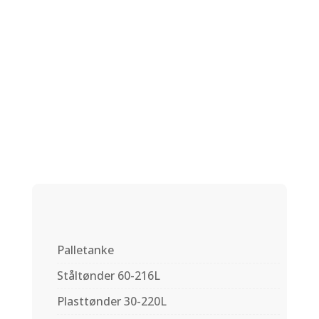
Manuelt
lukketøj K51mm
Palletanke
Ståltønder 60-216L
Plasttønder 30-220L