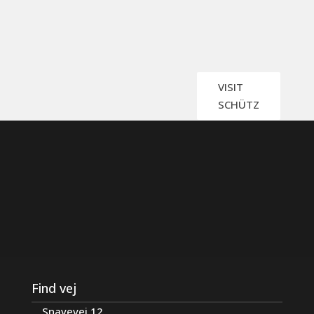
VISIT
SCHÜTZ
Find vej
Snavevej 12