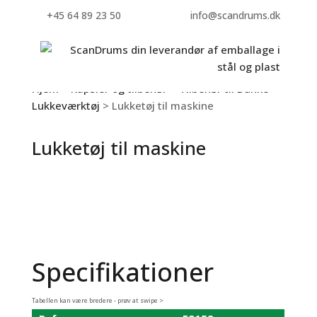
+45 64 89 23 50
info@scandrums.dk
Hjem
>
Kapsler og tilbehør
>
Tilbehør til Dunke
>
Lukkeværktøj
> Lukketøj til maskine
Lukketøj til maskine
Specifikationer
Tabellen kan være bredere - prøv at swipe >