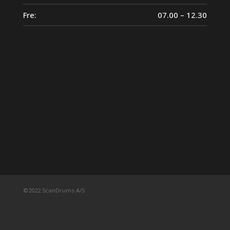
Fre:
07.00 – 12.30
©2022 ScanDrums A/S