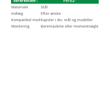
Referencenr.:
F9152-
Materiale
Stål
Indlæg
Efter ønske
Kompatibel med
Kapsler i div. mål og modeller
Montering
Boremaskine eller momentnøgle
Momentnøgle
Manuelt
lukketøj K61mm