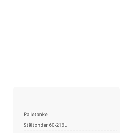
Plastspand
Click Pack 10L
UN godkendt
Palletanke
Ståltønder 60-216L