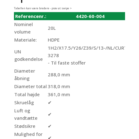
Tabellen kan være bredere - prøv at swipe >
Referencenr.:
4420-60-004
Nominel
20L
volume
Materiale:
HDPE
1H2/X17.5/Y26/Z39/S/13-/NL/CURTEC
UN
3278
godkendelse
- Til faste stoffer
Diameter
288,0 mm
åbning
Diameter total
318,0 mm
Total højde
361,0 mm
Skruelåg
✔
Luft og
✔
vandtætte
Stødsikre
✔
Mulighed for
✔