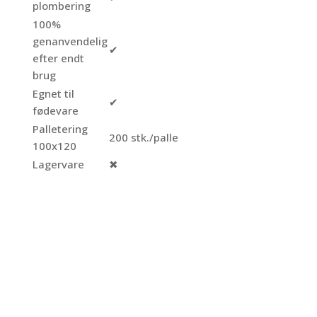
plombering
100%
genanvendelig
✔
efter endt
brug
Egnet til
✔
fødevare
Palletering
200 stk./palle
100x120
Lagervare
✖
Plastspand
Click Pack 6L UN
godkendt