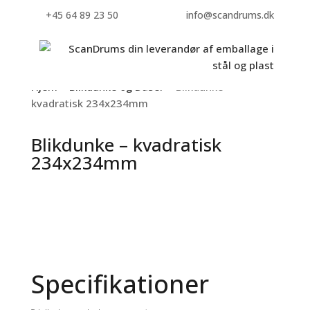
+45 64 89 23 50
info@scandrums.dk
Hjem
>
Blikdunke og Dåser
> Blikdunke –
kvadratisk 234x234mm
Blikdunke – kvadratisk
234x234mm
Specifikationer