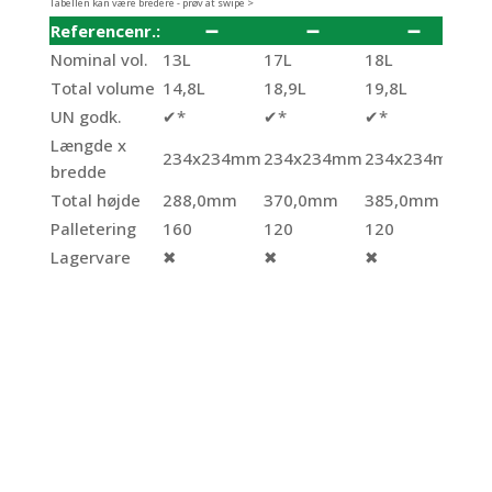
Tabellen kan være bredere - prøv at swipe >
Referencenr.:
➖
➖
➖
5
Nominal vol.
13L
17L
18L
20
Total volume
14,8L
18,9L
19,8L
21,
UN godk.
✔*
✔*
✔*
✔*
Længde x
234x234mm
234x234mm
234x234mm
23
bredde
Total højde
288,0mm
370,0mm
385,0mm
41
Palletering
160
120
120
12
Lagervare
✖
✖
✖
✖
Blikdåse Ø99
mm Ø23,8 –
Ø42,3 – Ø56,9