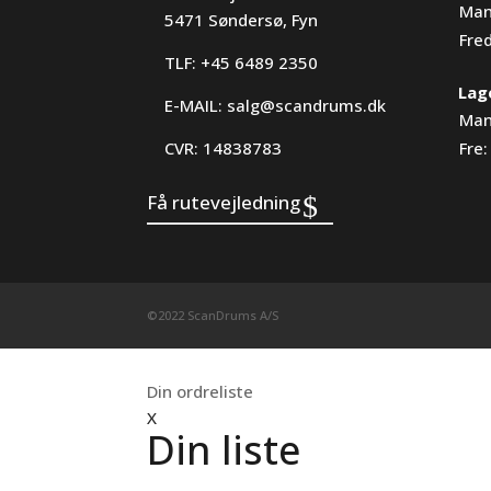
Man
5471 Søndersø, Fyn
Fre
TLF: +45 6489 2350
Lag
E-MAIL:
salg@scandrums.dk
Man
CVR: 14838783
Fre:
Få rutevejledning
©2022 ScanDrums A/S
Din ordreliste
X
Din liste