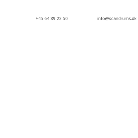
+45 64 89 23 50
info@scandrums.dk
Kapsel 40mm
Passer til de fleste standard dunke med 40mm hals. Kan fås s