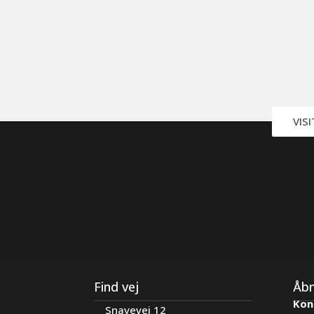
VIS
Find vej
Åbn
Kon
Snavevej 12