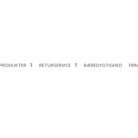
PRODUKTER
RETURSERVICE
BÆREDYGTIGHED
FIR
om standard almindelig kapsel, med eller uden låsering, eller