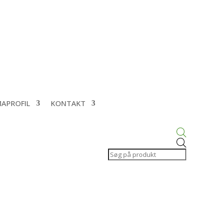
MAPROFIL
KONTAKT
Products
search
 med børnesikring og pakning.