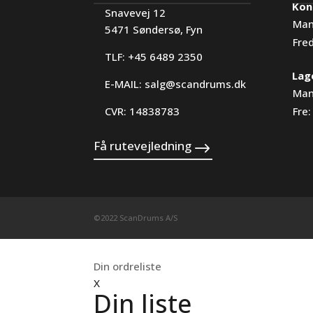
Kon
Snavevej 12
Man
5471 Søndersø, Fyn
Fre
TLF: +45 6489 2350
Lag
E-MAIL:
salg@scandrums.dk
Man
CVR: 14838783
Fre:
Få rutevejledning
©2022 ScanDrums A/S
Din ordreliste
X
Din liste