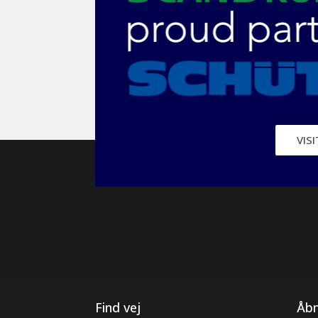
VIS
Find vej
Åbn