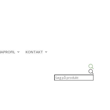
MAPROFIL
KONTAKT
Products
search
el eller med børnesikring og pakning eller med