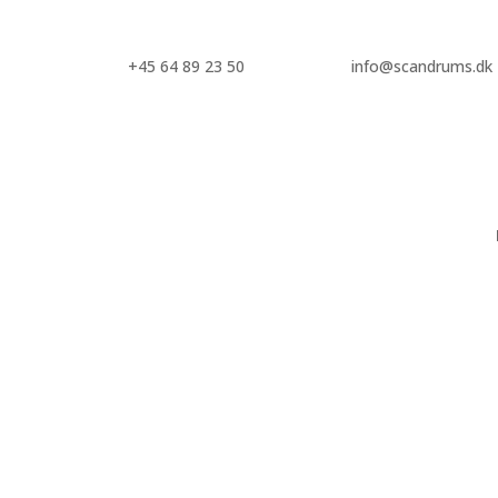
+45 64 89 23 50
info@scandrums.dk
Kapsel 28mm
Passer til de fleste standard flasker med 28mm hals. Kan fås