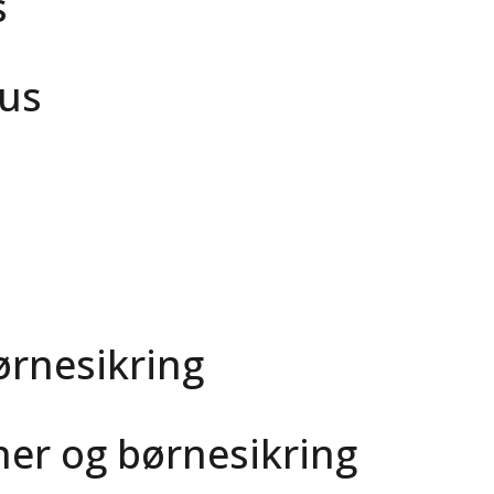
s
nus
rnesikring
er og børnesikring