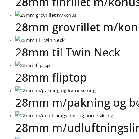
28mm finrillet m/konu
28mm grovrillet m/ko
28mm til Twin Neck
28mm fliptop
28mm m/pakning og bø
28mm m/udluftningslin