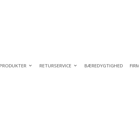
PRODUKTER
RETURSERVICE
BÆREDYGTIGHED
FIR
 som standard almindelig kapsel eller med klap, som spidskaps