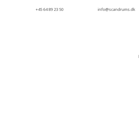
+45 64 89 23 50
info@scandrums.dk
Renoverede pal