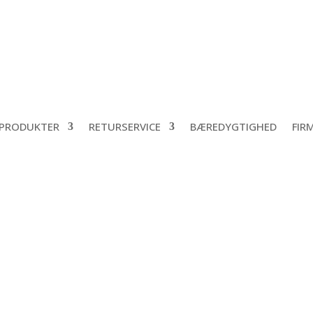
PRODUKTER
RETURSERVICE
BÆREDYGTIGHED
FIR
letanke – REKO