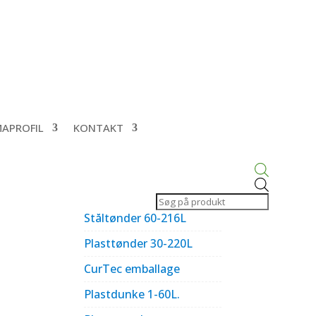
MAPROFIL
KONTAKT
Products
search
Palletanke
Ståltønder 60-216L
Plasttønder 30-220L
CurTec emballage
Plastdunke 1-60L.