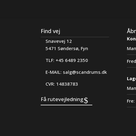
Find vej
Åbn
Kon
Snavevej 12
Man
5471 Søndersø, Fyn
TLF: +45 6489 2350
Fre
E-MAIL:
salg@scandrums.dk
Lag
CVR: 14838783
Man
Få rutevejledning
Fre: